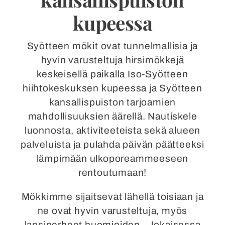
kupeessa
Syötteen mökit ovat tunnelmallisia ja
hyvin varusteltuja hirsimökkejä
keskeisellä paikalla Iso-Syötteen
hiihtokeskuksen kupeessa ja Syötteen
kansallispuiston tarjoamien
mahdollisuuksien äärellä. Nautiskele
luonnosta, aktiviteeteista sekä alueen
palveluista ja pulahda päivän päätteeksi
lämpimään ulkoporeammeeseen
rentoutumaan!
Mökkimme sijaitsevat lähellä toisiaan ja
ne ovat hyvin varusteltuja, myös
lapsiperheet huomioiden– Jokaisessa