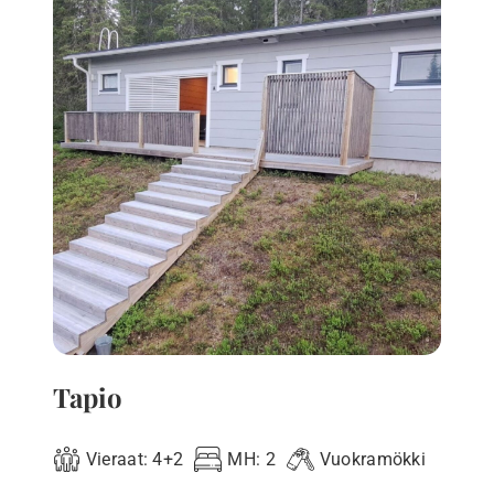
Tapio
Vieraat:
4+2
MH:
2
Vuokramökki