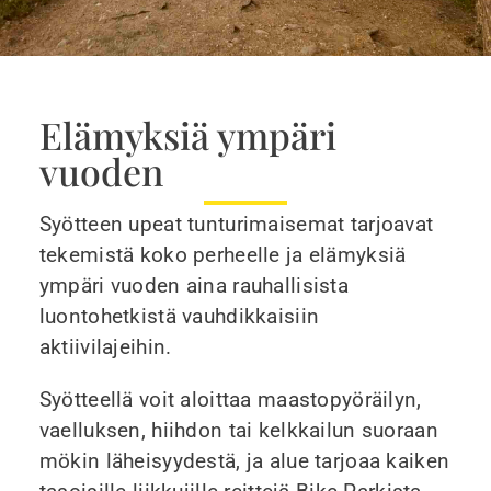
Elämyksiä ympäri
vuoden
Syötteen upeat tunturimaisemat tarjoavat
tekemistä koko perheelle ja elämyksiä
ympäri vuoden aina rauhallisista
luontohetkistä vauhdikkaisiin
aktiivilajeihin.
Syötteellä voit aloittaa maastopyöräilyn,
vaelluksen, hiihdon tai kelkkailun suoraan
mökin läheisyydestä, ja alue tarjoaa kaiken