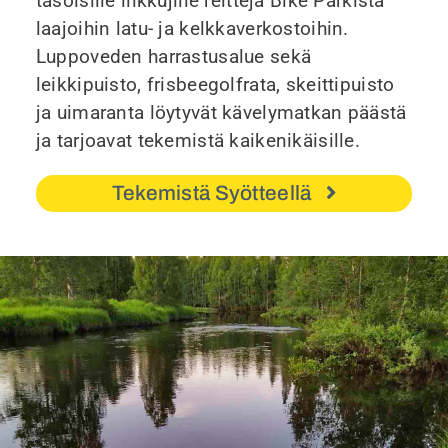
tasoisille liikkujille reittejä Bike Parkista
laajoihin latu- ja kelkkaverkostoihin.
Luppoveden harrastusalue sekä
leikkipuisto, frisbeegolfrata, skeittipuisto
ja uimaranta löytyvät kävelymatkan päästä
ja tarjoavat tekemistä kaikenikäisille.
Tekemistä Syötteellä