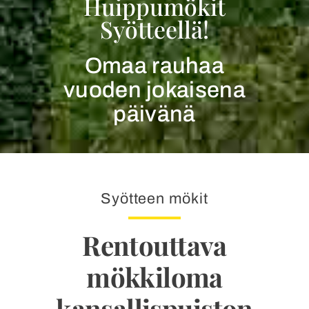
Huippumökit
Syötteellä!
Omaa rauhaa
vuoden jokaisena
päivänä
Syötteen mökit
Rentouttava
mökkiloma
kansallispuiston