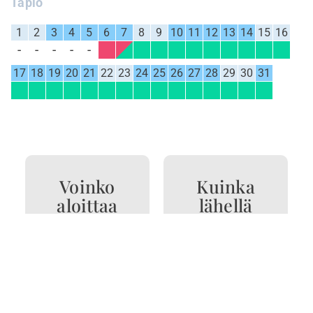
Tapio
1
2
3
4
5
6
7
8
9
10
11
12
13
14
15
16
17
18
19
20
21
22
23
24
25
26
27
28
29
30
31
Voinko
Kuinka
aloittaa
lähellä
retken,
mökkiä
hiihdon tai
sijaitsee
pyöräilyn
Luppoveden
suoraan
harrastus-
mökiltä
ja