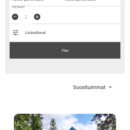
VIERAAT
–
+
Lisävalinnat
Hae