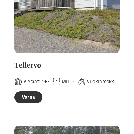
Tellervo
Vieraat:
4+2
MH:
2
Vuokramökki
Varaa