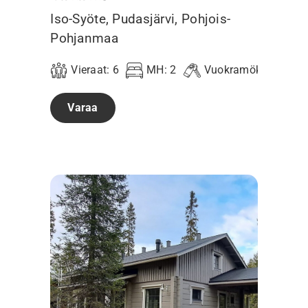
Iso-Syöte, Pudasjärvi, Pohjois-
Pohjanmaa
Vieraat:
6
MH:
2
Vuokramökki
5
Varaa