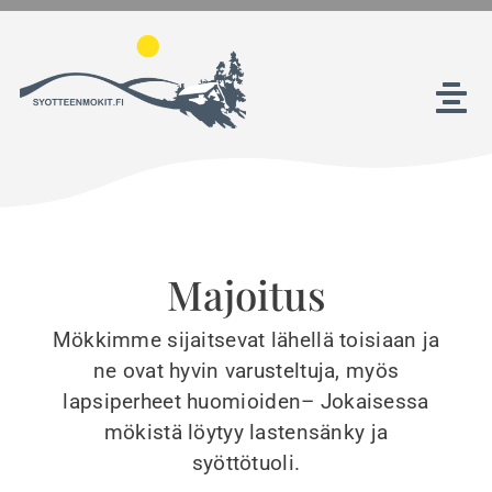
Skip
to
content
Tog
Nav
Etusivu
Majoitus
Majoitus
Tekemistä Syötteellä
Mökkimme sijaitsevat lähellä toisiaan ja
ne ovat hyvin varusteltuja, myös
Yhteystiedot
lapsiperheet huomioiden– Jokaisessa
mökistä löytyy lastensänky ja
syöttötuoli.