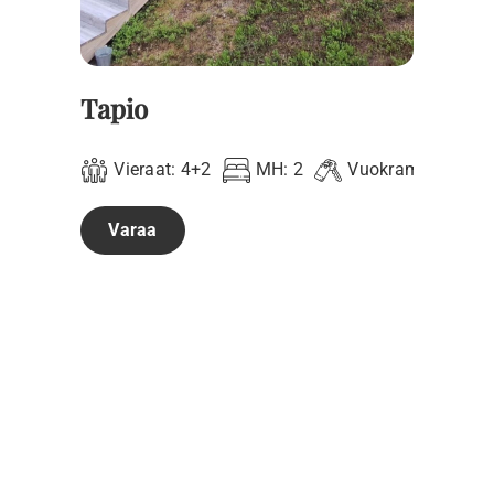
Tapio
Vieraat:
4+2
MH:
2
Vuokramökki
Varaa