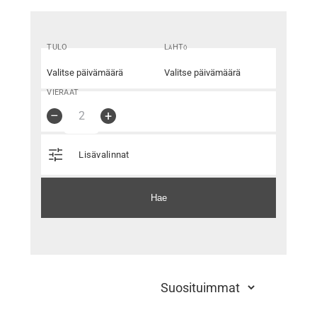
TULO
LäHTö
VIERAAT
–
+
Lisävalinnat
Hae