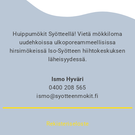
Huippumökit Syötteellä! Vietä mökkiloma
uudehkoissa ulkoporeammeellisissa
hirsimökeissä Iso-Syötteen hiihtokeskuksen
läheisyydessä.
Ismo Hyväri
0400 208 565
ismo@syotteenmokit.fi
Rekisteriseloste