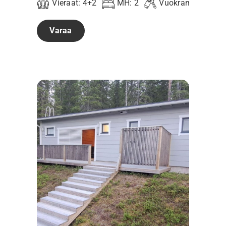
Vieraat:
4+2
MH:
2
Vuokramökki
Varaa