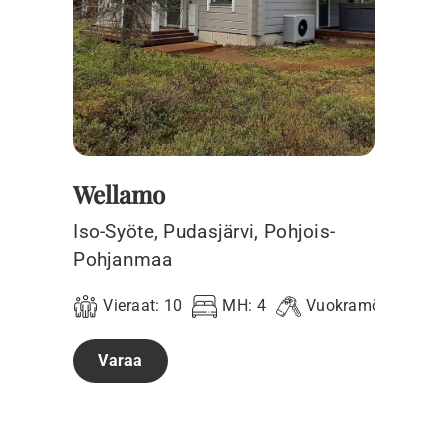
Wellamo
Iso-Syöte, Pudasjärvi, Pohjois-
Pohjanmaa
Vieraat:
10
MH:
4
Vuokramökki
Varaa