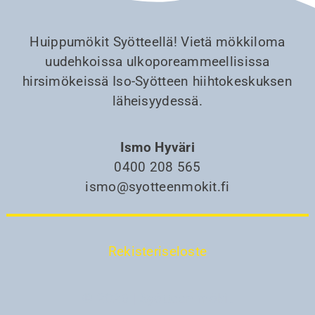
Huippumökit Syötteellä! Vietä mökkiloma
uudehkoissa ulkoporeammeellisissa
hirsimökeissä Iso-Syötteen hiihtokeskuksen
läheisyydessä.
Ismo Hyväri
0400 208 565
ismo@syotteenmokit.fi
Rekisteriseloste
© 2026 | Syötteen mökit