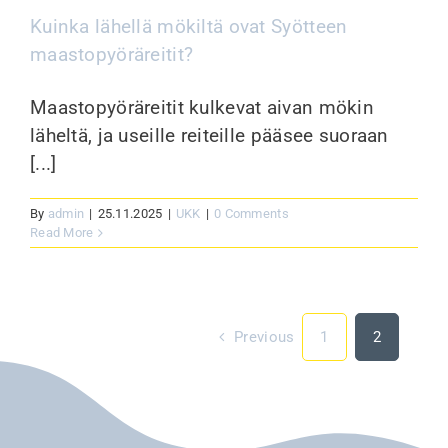
Kuinka lähellä mökiltä ovat Syötteen
maastopyöräreitit?
Maastopyöräreitit kulkevat aivan mökin
läheltä, ja useille reiteille pääsee suoraan
[...]
By
admin
|
25.11.2025
|
UKK
|
0 Comments
Read More
Previous
1
2