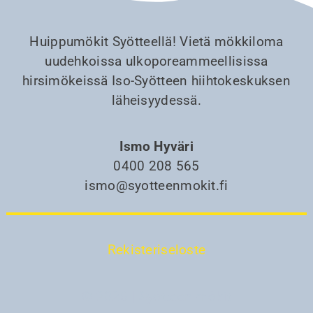
Huippumökit Syötteellä! Vietä mökkiloma
uudehkoissa ulkoporeammeellisissa
hirsimökeissä Iso-Syötteen hiihtokeskuksen
läheisyydessä.
Ismo Hyväri
0400 208 565
ismo@syotteenmokit.fi
Rekisteriseloste
© 2026 | Syötteen mökit