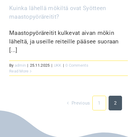
Kuinka lähellä mökiltä ovat Syötteen
maastopyöräreitit?
Maastopyöräreitit kulkevat aivan mökin
läheltä, ja useille reiteille pääsee suoraan
[...]
By
admin
|
25.11.2025
|
UKK
|
0 Comments
Read More
Previous
1
2