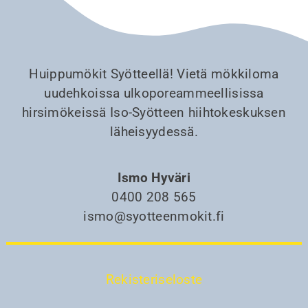
Huippumökit Syötteellä! Vietä mökkiloma
uudehkoissa ulkoporeammeellisissa
hirsimökeissä Iso-Syötteen hiihtokeskuksen
läheisyydessä.
Ismo Hyväri
0400 208 565
ismo@syotteenmokit.fi
Rekisteriseloste