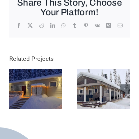
Share This Story, Choose
Your Platform!
Facebook
X
Reddit
LinkedIn
WhatsApp
Tumblr
Pinterest
Vk
Xing
Email
Related Projects
Tapio
Wellamo
kuningas
veljen
metsien
emäntä