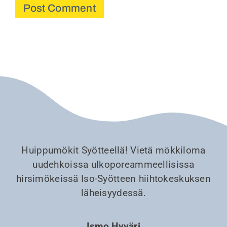
Huippumökit Syötteellä! Vietä mökkiloma
uudehkoissa ulkoporeammeellisissa
hirsimökeissä Iso-Syötteen hiihtokeskuksen
läheisyydessä.
Ismo Hyväri