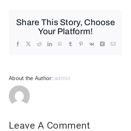
Share This Story, Choose
Your Platform!
Facebook
X
Reddit
LinkedIn
WhatsApp
Tumblr
Pinterest
Vk
Xing
Email
About the Author:
admin
Leave A Comment